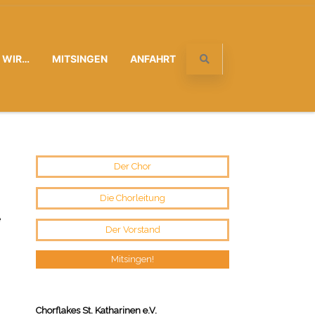
D WIR…
MITSINGEN
ANFAHRT
Der Chor
Die Chorleitung
e
Der Vorstand
Mitsingen!
Chorflakes St. Katharinen e.V.